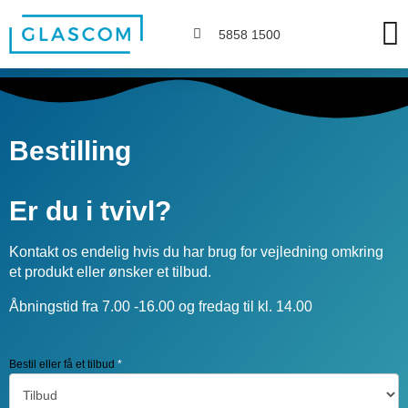
Om Glascom
5858 1500
Bestilling
Er du i tvivl?
Kontakt os endelig hvis du har brug for vejledning omkring
et produkt eller ønsker et tilbud.
Åbningstid fra 7.00 -16.00 og fredag til kl. 14.00
Bestillingsformular
Bestil eller få et tilbud
*