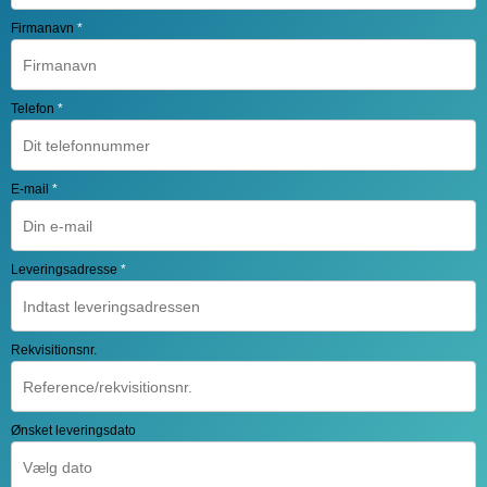
Firmanavn
*
Telefon
*
E-mail
*
Leveringsadresse
*
Rekvisitionsnr.
Ønsket leveringsdato